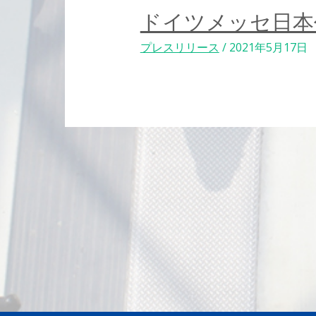
ドイツメッセ日
欧
州
プレスリリース
/
2021年5月17日
最
大
の
商
用
投
車
と
稿
ト
ラ
の
ン
ス
ペ
ポ
ー