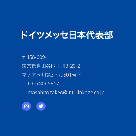
ー
テ
ー
ジ
シ
ョ
送
ン、
ロ
り
ジ
〒158-0094
ス
東京都世田谷区玉川3-20-2
テ
マノア玉川第3ビル501号室
ィ
03-6403-5817
ッ
masahito.takeo@intl-linkage.co.jp
ク
ス
の
展
示