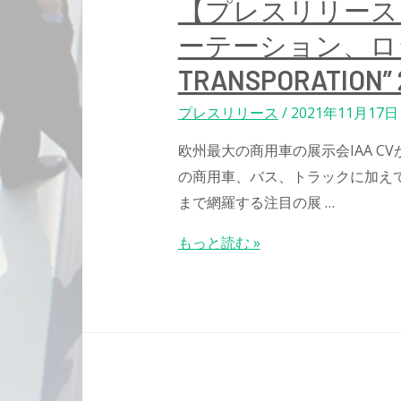
【プレスリリース
ーテーション、ロジ
TRANSPORATIO
プレスリリース
/
2021年11月17日
欧州最大の商用車の展示会IAA CVが
の商用車、バス、トラックに加え
まで網羅する注目の展 …
【プ
もっと読む »
レ
ス
リ
リ
ー
ス】